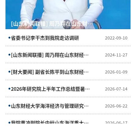
[财大要闻] 副省长陈平到山东财经
省委书记李干杰到我院走访调研
[山东新闻联播] 周乃翔在山东财经
[财大要闻] 副省长陈平到山东财经
省委书记李干杰到我院走访调研
大学调研
大学调研并讲授思政课
大学调研
省委书记李干杰到我院走访调研
2022-09-10
[山东新闻联播] 周乃翔在山东财经大
2024-11-27
学调研并讲授思政课
[财大要闻] 副省长陈平到山东财经大
2026-01-09
学调研
2026年研究院上半年工作总结暨暑期
2026-07-14
重点工作部署会顺利召开
山东财经大学海洋经济与管理研究院
2026-06-22
赴自然资源部调研交流
我院黄冲副院长中标山东海洋重大政
2026-06-17
策研究项目