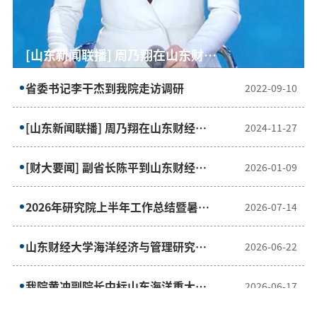
[财大要闻] 副省长陈平到山东财经
省委书记李干杰到我院走访调研
[山东新闻联播] 周乃翔在山东财经
[财大要闻] 副省长陈平到山东财经
省委书记李干杰到我院走访调研
大学调研
大学调研并讲授思政课
大学调研
省委书记李干杰到我院走访调研
2022-09-10
[山东新闻联播] 周乃翔在山东财经大
2024-11-27
学调研并讲授思政课
[财大要闻] 副省长陈平到山东财经大
2026-01-09
学调研
2026年研究院上半年工作总结暨暑期
2026-07-14
重点工作部署会顺利召开
山东财经大学海洋经济与管理研究院
2026-06-22
赴自然资源部调研交流
我院黄冲副院长中标山东海洋重大政
2026-06-17
策研究项目